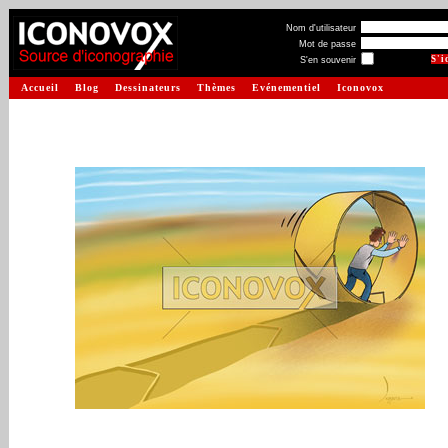
Nom d'utilisateur
Mot de passe
S'en souvenir
Accueil
Blog
Dessinateurs
Thèmes
Evénementiel
Iconovox