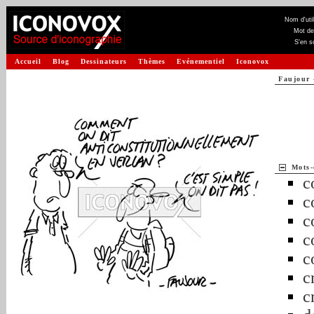
Nom d'util
Mot de
S'en s
Accueil
Blog
Dessinateurs
Thèmes
Evénementiel
Iconovox
Faujour
Mots-
c
c
c
c
c
c
c