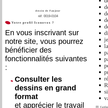
d
d
dessin de
Faujour
d
réf. 0019-0104
d
Votre profil Iconovox ?
d
En vous inscrivant sur
d
j
notre site, vous pourrez
l
bénéficier des
p
fonctionnalités suivantes
p
p
:
p
Consulter les
r
R
dessins en grand
s
format
v
et apprécier le travail
Catég