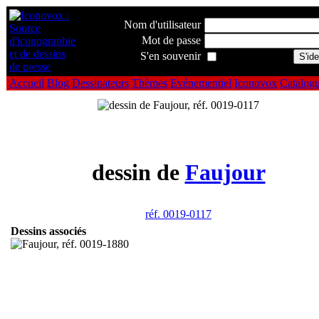
Nom d'utilisateur
Mot de passe
S'en souvenir
Accueil
Blog
Dessinateurs
Thèmes
Evénementiel
Iconovox
Catalog
dessin de
Faujour
réf. 0019-0117
Dessins associés