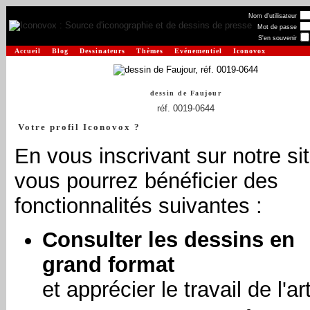
Nom d'utilisateur
Mot de passe
S'en souvenir
Accueil
Blog
Dessinateurs
Thèmes
Evénementiel
Iconovox
dessin de
Faujour
réf. 0019-0644
Votre profil Iconovox ?
En vous inscrivant sur notre sit
vous pourrez bénéficier des
fonctionnalités suivantes :
Consulter les dessins en
grand format
et apprécier le travail de l'art