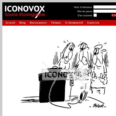
Nom d'utilisateur
Mot de passe
S'en souvenir
Accueil
Blog
Dessinateurs
Thèmes
Evénementiel
Iconovox