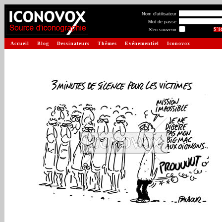
Nom d'utilisateur
Mot de passe
S'en souvenir
Accueil
Blog
Dessinateurs
Thèmes
Evénementiel
Iconovox