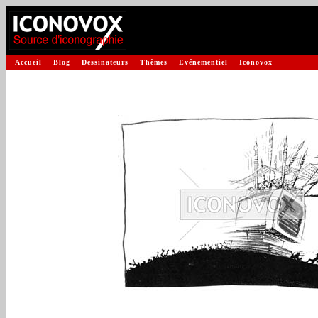
Accueil
Blog
Dessinateurs
Thèmes
Evénementiel
Iconovox