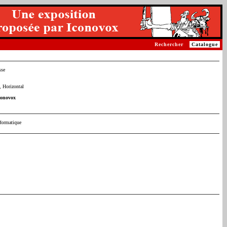
Rechercher
Catalogue
sse
 Horizontal
conovox
nformatique