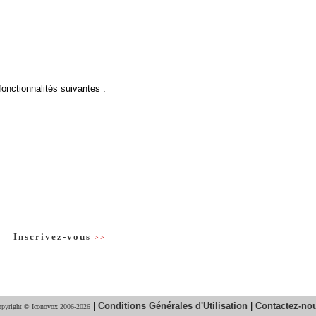
fonctionnalités suivantes :
Inscrivez-vous
>>
|
Conditions Générales d'Utilisation
|
Contactez-no
pyright © Iconovox 2006-2026