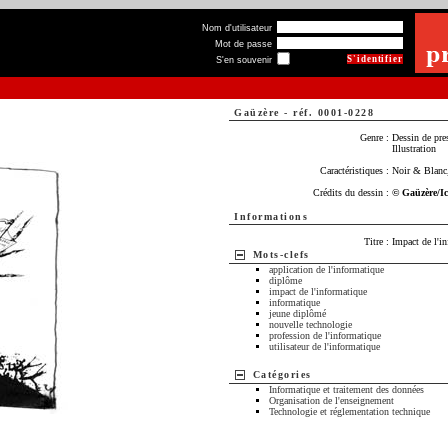
Nom d'utilisateur
Mot de passe
S'en souvenir
Gaüzère
-
réf. 0001-0228
Genre :
Dessin de pre
Illustration
Caractéristiques :
Noir & Blanc,
Crédits du dessin :
© Gaüzère/I
Informations
Titre :
Impact de l'i
Mots-clefs
application de l'informatique
diplôme
impact de l'informatique
informatique
jeune diplômé
nouvelle technologie
profession de l'informatique
utilisateur de l'informatique
Catégories
Informatique et traitement des données
Organisation de l'enseignement
Technologie et réglementation technique