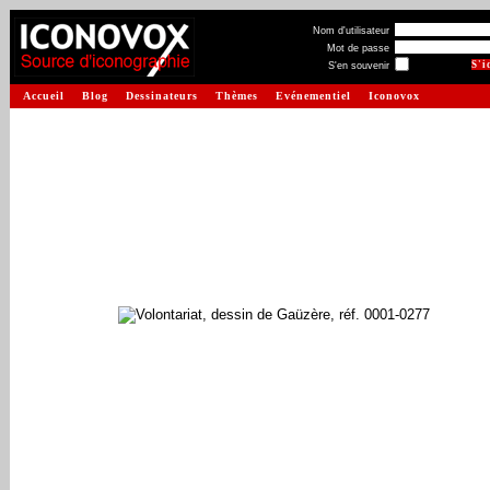
Nom d'utilisateur
Mot de passe
S'en souvenir
Accueil
Blog
Dessinateurs
Thèmes
Evénementiel
Iconovox