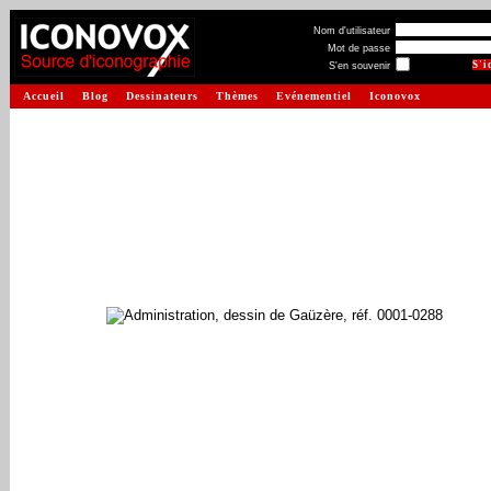
Nom d'utilisateur
Mot de passe
S'en souvenir
Accueil
Blog
Dessinateurs
Thèmes
Evénementiel
Iconovox