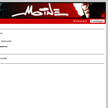
Rechercher
Catalogue
sse
 Horizontal
conovox
sociale