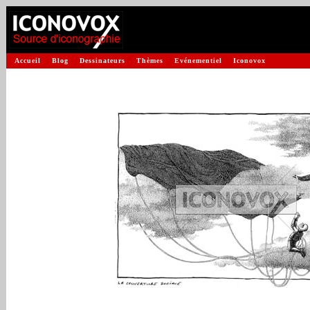
Accueil
Blog
Dessinateurs
Thèmes
Evénementiel
Iconovox