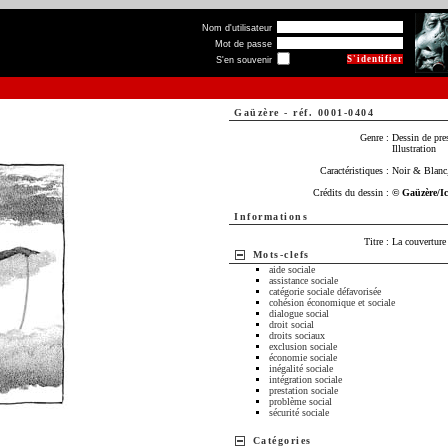
Nom d'utilisateur
Mot de passe
S'en souvenir
Gaüzère
-
réf. 0001-0404
Genre :
Dessin de pre
Illustration
Caractéristiques :
Noir & Blanc,
Crédits du dessin :
© Gaüzère/I
Informations
Titre :
La couverture 
Mots-clefs
aide sociale
assistance sociale
catégorie sociale défavorisée
cohésion économique et sociale
dialogue social
droit social
droits sociaux
exclusion sociale
économie sociale
inégalité sociale
intégration sociale
prestation sociale
problème social
sécurité sociale
Catégories