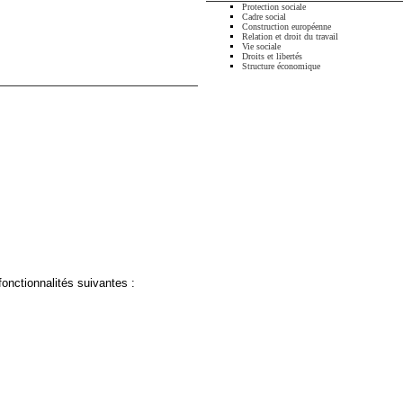
Protection sociale
Cadre social
Construction européenne
Relation et droit du travail
Vie sociale
Droits et libertés
Structure économique
fonctionnalités suivantes :