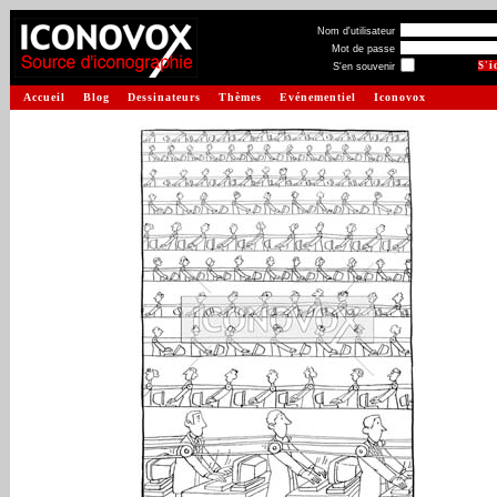
Nom d'utilisateur
Mot de passe
S'en souvenir
Accueil
Blog
Dessinateurs
Thèmes
Evénementiel
Iconovox