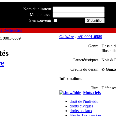
Nom d'utilisateur
Mot de passe
S'en souvenir
ue
Rechercher
Gaüzère
-
réf. 0001-0589
Genre :
Dessin d
Illustrati
tés
Caractéristiques :
Noir & B
e
Crédits du dessin :
© Gaüzè
Informations
Titre :
Défenses
Mots-clefs
droit de l'individu
droits civiques
droits sociaux
liberté d'expression