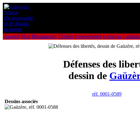
Accueil
Blog
Dessinateurs
Thèmes
Evénementiel
Iconovox
Catalog
Défenses des liber
dessin de
Gaüzèr
réf. 0001-0589
Dessins associés