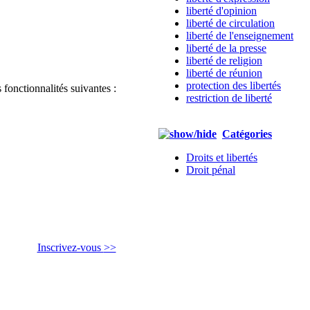
liberté d'opinion
liberté de circulation
liberté de l'enseignement
liberté de la presse
liberté de religion
liberté de réunion
protection des libertés
 fonctionnalités suivantes :
restriction de liberté
Catégories
Droits et libertés
Droit pénal
Inscrivez-vous
>>