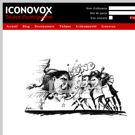
Nom d'utilisateur
Mot de passe
S'en souvenir
Accueil
Blog
Dessinateurs
Thèmes
Evénementiel
Iconovox