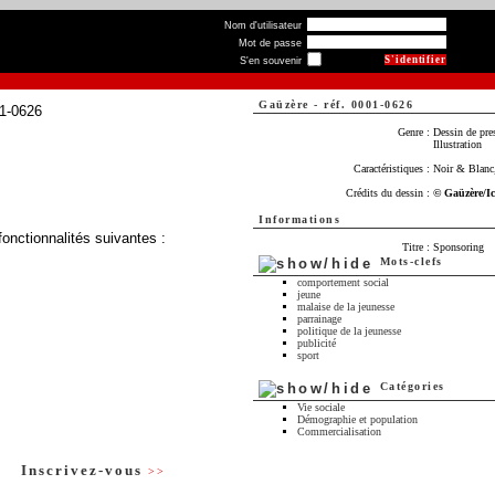
Nom d'utilisateur
Mot de passe
S'en souvenir
Gaüzère
-
réf. 0001-0626
Genre :
Dessin de pre
Illustration
Caractéristiques :
Noir & Blanc,
Crédits du dessin :
© Gaüzère/I
Informations
fonctionnalités suivantes :
Titre :
Sponsoring
Mots-clefs
comportement social
jeune
malaise de la jeunesse
parrainage
politique de la jeunesse
publicité
sport
Catégories
Vie sociale
Démographie et population
Commercialisation
Inscrivez-vous
>>