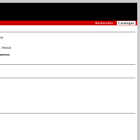
Rechercher
Catalogue
sse
 Vertical
conovox