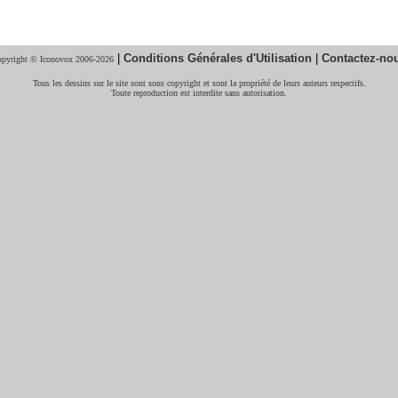
|
Conditions Générales d'Utilisation
|
Contactez-no
pyright © Iconovox 2006-2026
Tous les dessins sur le site sont sous copyright et sont la propriété de leurs auteurs respectifs.
Toute reproduction est interdite sans autorisation.