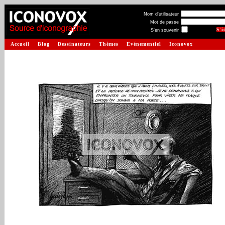
Nom d'utilisateur
Mot de passe
S'en souvenir
Accueil
Blog
Dessinateurs
Thèmes
Evénementiel
Iconovox