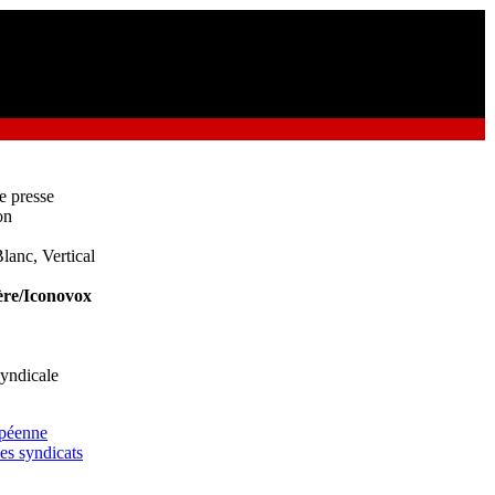
e presse
on
lanc, Vertical
re/Iconovox
yndicale
opéenne
es syndicats