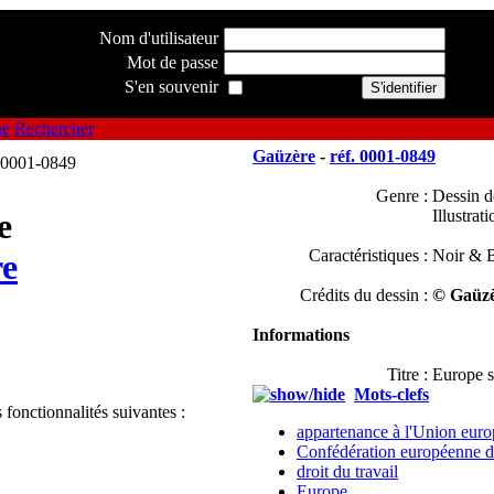
Nom d'utilisateur
Mot de passe
S'en souvenir
ue
Rechercher
Gaüzère
-
réf. 0001-0849
Genre :
Dessin d
Illustrati
e
Caractéristiques :
Noir & B
e
Crédits du dessin :
© Gaüzè
Informations
Titre :
Europe s
Mots-clefs
 fonctionnalités suivantes :
appartenance à l'Union eur
Confédération européenne d
droit du travail
Europe