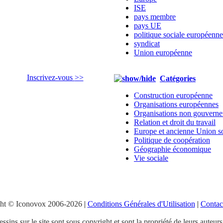
ISE
pays membre
pays UE
politique sociale européenne
syndicat
Union européenne
Inscrivez-vous
>>
Catégories
Construction européenne
Organisations européennes
Organisations non gouverne
Relation et droit du travail
Europe et ancienne Union s
Politique de coopération
Géographie économique
Vie sociale
ht © Iconovox 2006-2026
|
Conditions Générales d'Utilisation
|
Contac
ssins sur le site sont sous copyright et sont la propriété de leurs auteurs