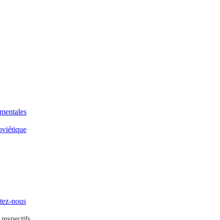
mentales
oviétique
tez-nous
 respectifs.