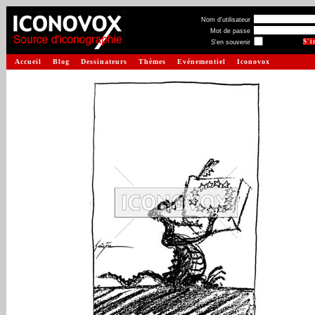
Nom d'utilisateur
Mot de passe
S'en souvenir
Accueil
Blog
Dessinateurs
Thèmes
Evénementiel
Iconovox