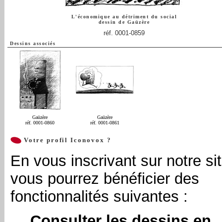
L'économique au détriment du social
dessin de
Gaüzère
réf. 0001-0859
Dessins associés
Gaüzère
Gaüzère
réf. 0001-0860
réf. 0001-0861
Votre profil Iconovox ?
En vous inscrivant sur notre sit
vous pourrez bénéficier des
fonctionnalités suivantes :
Consulter les dessins en