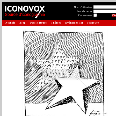
Nom d'utilisateur
Mot de passe
S'en souvenir
Accueil
Blog
Dessinateurs
Thèmes
Evénementiel
Iconovox