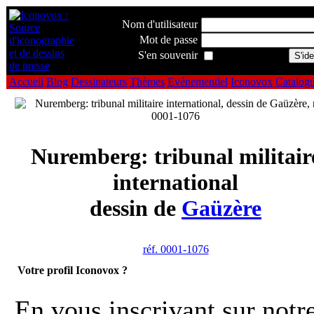
Nom d'utilisateur
Mot de passe
S'en souvenir
Accueil
Blog
Dessinateurs
Thèmes
Evénementiel
Iconovox
Catalog
Nuremberg: tribunal militair
international
dessin de
Gaüzère
réf. 0001-1076
Votre profil Iconovox ?
En vous inscrivant sur notr