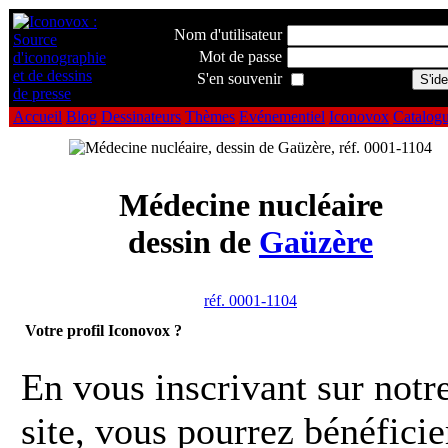
Nom d'utilisateur
Mot de passe
S'en souvenir
Accueil
Blog
Dessinateurs
Thèmes
Evénementiel
Iconovox
Catalog
Médecine nucléaire
dessin de
Gaüzère
réf. 0001-1104
Votre profil Iconovox ?
En vous inscrivant sur notr
site, vous pourrez bénéficie