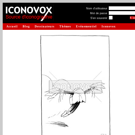
Nom d'utilisateur
Mot de passe
S'en souvenir
Accueil
Blog
Dessinateurs
Thèmes
Evénementiel
Iconovox