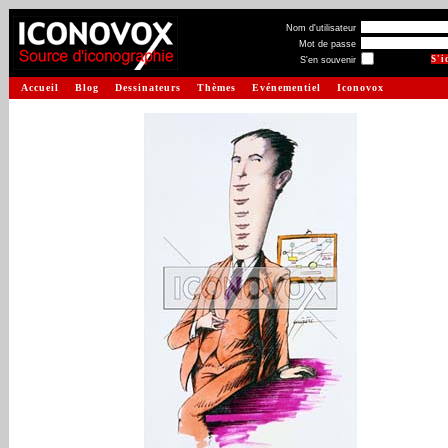
Nom d'utilisateur
Mot de passe
S'en souvenir
Accueil
Blog
Dessinateurs
Thèmes
Evénementiel
Iconovox