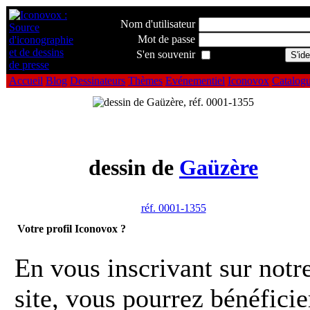
Nom d'utilisateur
Mot de passe
S'en souvenir
Accueil
Blog
Dessinateurs
Thèmes
Evénementiel
Iconovox
Catalog
dessin de
Gaüzère
réf. 0001-1355
Votre profil Iconovox ?
En vous inscrivant sur notr
site, vous pourrez bénéficie