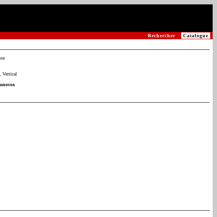
Rechercher
Catalogue
sse
 Vertical
conovox