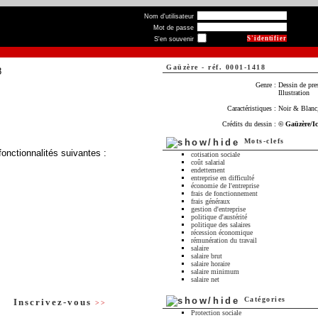
Nom d'utilisateur
Mot de passe
S'en souvenir
Gaüzère
-
réf. 0001-1418
Genre :
Dessin de pre
Illustration
Caractéristiques :
Noir & Blanc,
Crédits du dessin :
© Gaüzère/I
Mots-clefs
fonctionnalités suivantes :
cotisation sociale
coût salarial
endettement
entreprise en difficulté
économie de l'entreprise
frais de fonctionnement
frais généraux
gestion d'entreprise
politique d'austérité
politique des salaires
récession économique
rémunération du travail
salaire
salaire brut
salaire horaire
salaire minimum
salaire net
Catégories
Inscrivez-vous
>>
Protection sociale