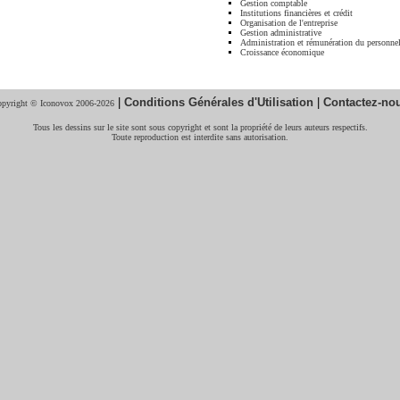
Gestion comptable
Institutions financières et crédit
Organisation de l'entreprise
Gestion administrative
Administration et rémunération du personne
Croissance économique
|
Conditions Générales d'Utilisation
|
Contactez-no
pyright © Iconovox 2006-2026
Tous les dessins sur le site sont sous copyright et sont la propriété de leurs auteurs respectifs.
Toute reproduction est interdite sans autorisation.