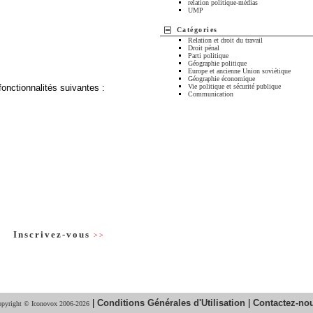
relation politique-médias
UMP
Catégories
Relation et droit du travail
Droit pénal
Parti politique
Géographie politique
Europe et ancienne Union soviétique
Géographie économique
fonctionnalités suivantes :
Vie politique et sécurité publique
Communication
Inscrivez-vous
>>
|
Conditions Générales d'Utilisation
|
Contactez-no
pyright © Iconovox 2006-2026