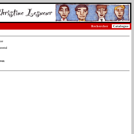
Rechercher
Catalogue
sse
zontal
ovox