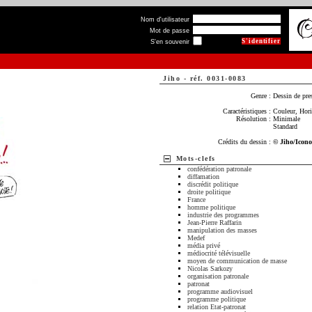
Nom d'utilisateur
Mot de passe
S'en souvenir
Jiho
-
réf. 0031-0083
Genre :
Dessin de pre
Caractéristiques :
Couleur, Hori
Résolution :
Minimale
Standard
Crédits du dessin :
© Jiho/Icon
Mots-clefs
confédération patronale
diffamation
discrédit politique
droite politique
France
homme politique
industrie des programmes
Jean-Pierre Raffarin
manipulation des masses
Medef
média privé
médiocrité télévisuelle
moyen de communication de masse
Nicolas Sarkozy
organisation patronale
patronat
programme audiovisuel
programme politique
relation Etat-patronat