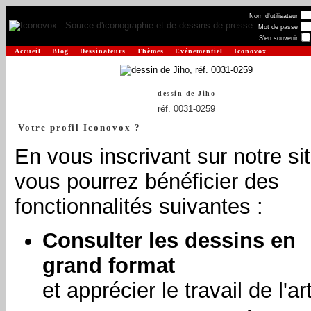
Nom d'utilisateur
Mot de passe
S'en souvenir
Accueil
Blog
Dessinateurs
Thèmes
Evénementiel
Iconovox
dessin de
Jiho
réf. 0031-0259
Votre profil Iconovox ?
En vous inscrivant sur notre sit
vous pourrez bénéficier des
fonctionnalités suivantes :
Consulter les dessins en
grand format
et apprécier le travail de l'art