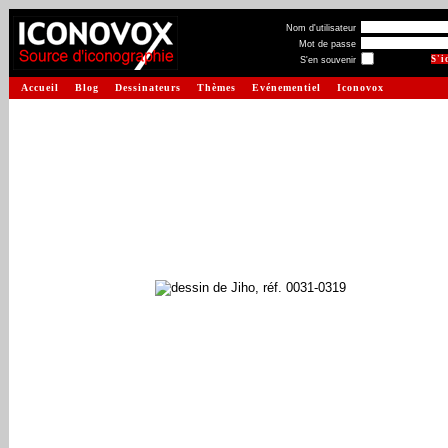
Nom d'utilisateur
Mot de passe
S'en souvenir
Accueil
Blog
Dessinateurs
Thèmes
Evénementiel
Iconovox