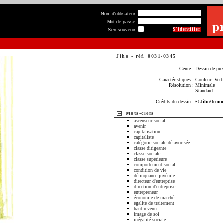
Nom d'utilisateur
Mot de passe
S'en souvenir
Jiho
-
réf. 0031-0345
Genre :
Dessin de pre
Caractéristiques :
Couleur, Verti
Résolution :
Minimale
Standard
Crédits du dessin :
© Jiho/Icon
Mots-clefs
ascenseur social
avenir
capitalisation
capitaliste
catégorie sociale défavorisée
classe dirigeante
classe sociale
classe supérieure
comportement social
condition de vie
délinquance juvénile
directeur d'entreprise
direction d'entreprise
entrepreneur
économie de marché
égalité de traitement
haut revenu
image de soi
inégalité sociale