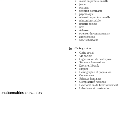
insertion professionnelle
jeune
patronat
position dominante
psychologie
réinsertion professionnelle
réinsertion sociale
réussite sociale
rêve
richesse
sciences du comportement
zone sensible
zone suburbaine
Catégories
Cadre social
Vie sociale
Organisation de l'entreprise
Structure économique
Droits et libertés
Emploi
Démographie et population
Concurrence
Sciences humaines
Comptabilité nationale
Détérioration de l'environnement
Urbanisme et construction
fonctionnalités suivantes :