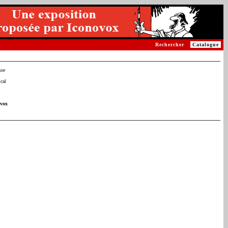
Rechercher
Catalogue
sse
cal
ovox