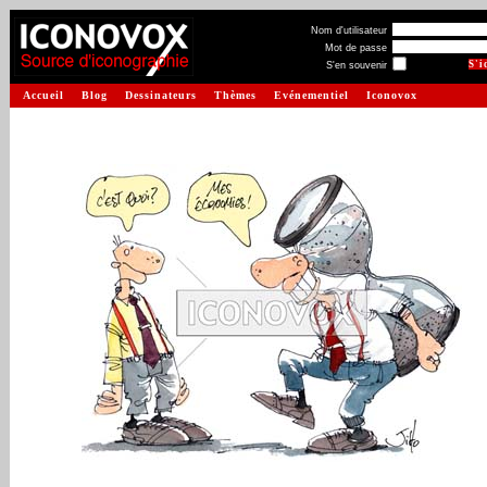
Nom d'utilisateur
Mot de passe
S'en souvenir
Accueil
Blog
Dessinateurs
Thèmes
Evénementiel
Iconovox