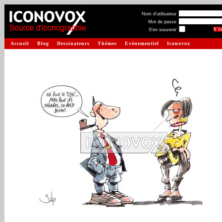
Nom d'utilisateur
Mot de passe
S'en souvenir
Accueil
Blog
Dessinateurs
Thèmes
Evénementiel
Iconovox