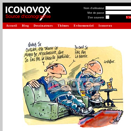
Nom d'utilisateur
Mot de passe
S'en souvenir
Accueil
Blog
Dessinateurs
Thèmes
Evénementiel
Iconovox