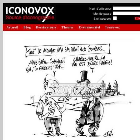
Nom d'utilisateur
Mot de passe
S'en souvenir
Accueil
Blog
Dessinateurs
Thèmes
Evénementiel
Iconovox