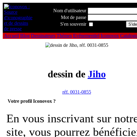
Nom d'utilisateur
Mot de passe
S'en souvenir
Accueil
Blog
Dessinateurs
Thèmes
Evénementiel
Iconovox
Catalog
dessin de
Jiho
réf. 0031-0855
Votre profil Iconovox ?
En vous inscrivant sur notr
site, vous pourrez bénéficie