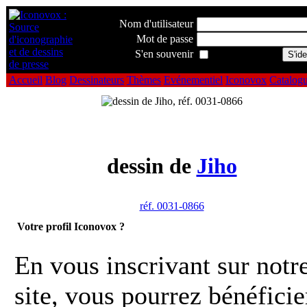
Nom d'utilisateur
Mot de passe
S'en souvenir
Accueil
Blog
Dessinateurs
Thèmes
Evénementiel
Iconovox
Catalog
dessin de
Jiho
réf. 0031-0866
Votre profil Iconovox ?
En vous inscrivant sur notr
site, vous pourrez bénéficie