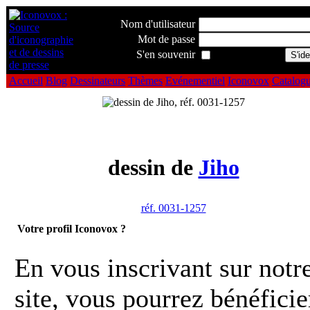
Nom d'utilisateur
Mot de passe
S'en souvenir
Accueil
Blog
Dessinateurs
Thèmes
Evénementiel
Iconovox
Catalog
dessin de
Jiho
réf. 0031-1257
Votre profil Iconovox ?
En vous inscrivant sur notr
site, vous pourrez bénéficie