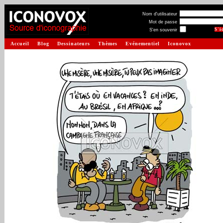
Nom d'utilisateur
Mot de passe
S'en souvenir
Accueil
Blog
Dessinateurs
Thèmes
Evénementiel
Iconovox