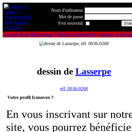
Nom d'utilisateur
Mot de passe
S'en souvenir
Accueil
Blog
Dessinateurs
Thèmes
Evénementiel
Iconovox
Catalog
dessin de
Lasserpe
réf. 0036-0268
Votre profil Iconovox ?
En vous inscrivant sur notr
site, vous pourrez bénéficie