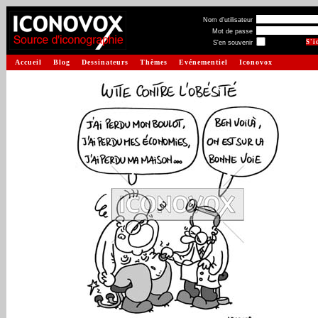
Nom d'utilisateur
Mot de passe
S'en souvenir
Accueil
Blog
Dessinateurs
Thèmes
Evénementiel
Iconovox