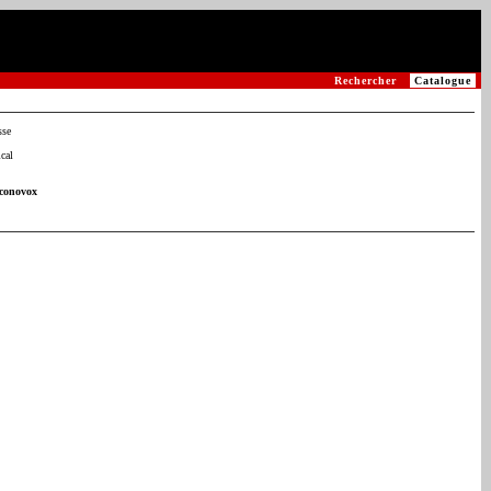
Rechercher
Catalogue
sse
cal
Iconovox