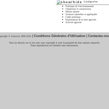
Catégories
Politique de l'environnement
Urbanisme et construction
Milieu naturel
Sciences naturelles et appliquées
Cadre politique
Exploitation de la terre agricole
Activité agricole
|
Conditions Générales d'Utilisation
|
Contactez-no
pyright © Iconovox 2006-2026
Tous les dessins sur le site sont sous copyright et sont la propriété de leurs auteurs respectifs.
Toute reproduction est interdite sans autorisation.