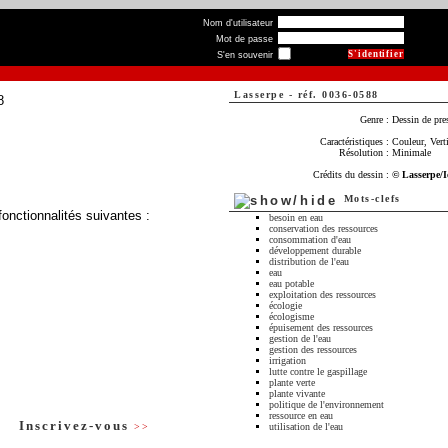
Nom d'utilisateur
Mot de passe
S'en souvenir
Lasserpe
-
réf. 0036-0588
Genre :
Dessin de pre
Caractéristiques :
Couleur, Verti
Résolution :
Minimale
Crédits du dessin :
© Lasserpe/
Mots-clefs
fonctionnalités suivantes :
besoin en eau
conservation des ressources
consommation d'eau
développement durable
distribution de l'eau
eau
eau potable
exploitation des ressources
écologie
écologisme
épuisement des ressources
gestion de l'eau
gestion des ressources
irrigation
lutte contre le gaspillage
plante verte
plante vivante
politique de l'environnement
ressource en eau
Inscrivez-vous
>>
utilisation de l'eau