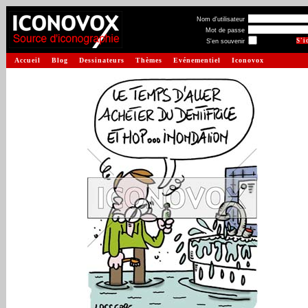
Nom d'utilisateur
Mot de passe
S'en souvenir
Accueil
Blog
Dessinateurs
Thèmes
Evénementiel
Iconovox