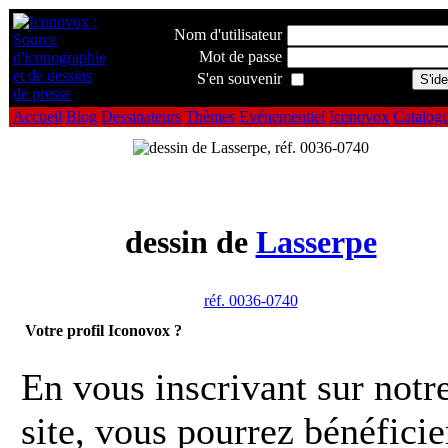
Nom d'utilisateur
Mot de passe
S'en souvenir
Accueil
Blog
Dessinateurs
Thèmes
Evénementiel
Iconovox
Catalog
dessin de
Lasserpe
réf. 0036-0740
Votre profil Iconovox ?
En vous inscrivant sur notr
site, vous pourrez bénéficie