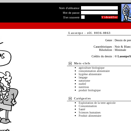
Nom d'utilisateur
Mot de passe
S'en souvenir
Lasserpe
-
réf. 0036-0863
Genre :
Dessin de pre
Caractéristiques :
Noir & Blanc,
Résolution :
Minimale
Crédits du dessin :
© Lasserpe/
Mots-clefs
agriculture biologique
consommation alimentaire
hygiène alimentaire
langage
naturisme
nudité
nutrition
produit biologique
Catégories
Exploitation de la terre agricole
Consommation
Santé
Sciences humaines
Produit alimentaire