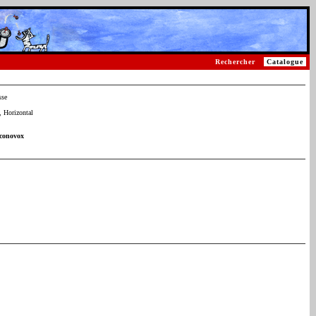
Rechercher
Catalogue
sse
 Horizontal
Iconovox