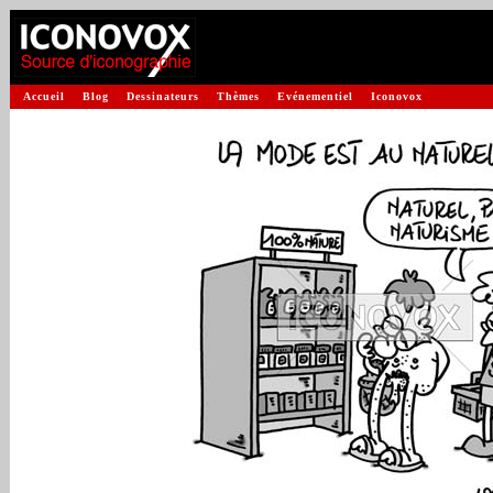
Accueil
Blog
Dessinateurs
Thèmes
Evénementiel
Iconovox