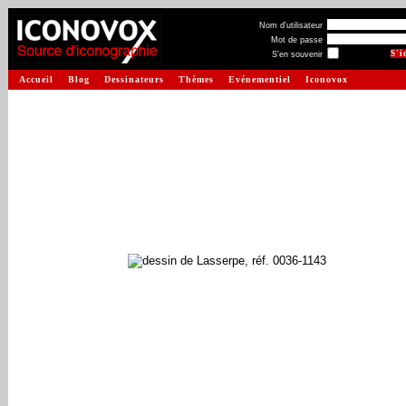
Nom d'utilisateur
Mot de passe
S'en souvenir
Accueil
Blog
Dessinateurs
Thèmes
Evénementiel
Iconovox