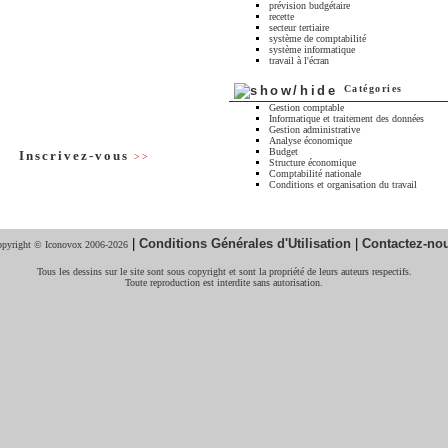
prévision budgétaire
recette
secteur tertiaire
système de comptabilité
système informatique
travail à l'écran
Catégories
Gestion comptable
Informatique et traitement des données
Gestion administrative
Analyse économique
Budget
Inscrivez-vous
>>
Structure économique
Comptabilité nationale
Conditions et organisation du travail
|
Conditions Générales d'Utilisation
|
Contactez-no
pyright © Iconovox 2006-2026
Tous les dessins sur le site sont sous copyright et sont la propriété de leurs auteurs respectifs.
Toute reproduction est interdite sans autorisation.