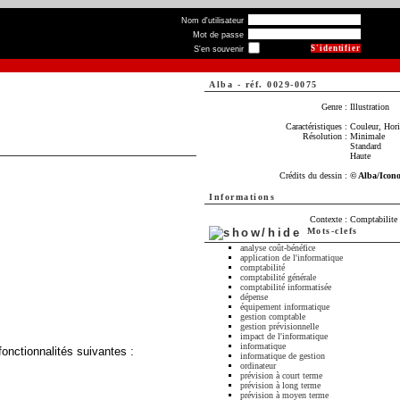
Nom d'utilisateur
Mot de passe
S'en souvenir
Alba
-
réf. 0029-0075
Genre :
Illustration
Caractéristiques :
Couleur, Horiz
Résolution :
Minimale
Standard
Haute
Crédits du dessin :
© Alba/Icon
Informations
Contexte :
Comptabilite 
Mots-clefs
analyse coût-bénéfice
application de l'informatique
comptabilité
comptabilité générale
comptabilité informatisée
dépense
équipement informatique
gestion comptable
gestion prévisionnelle
impact de l'informatique
informatique
fonctionnalités suivantes :
informatique de gestion
ordinateur
prévision à court terme
prévision à long terme
prévision à moyen terme