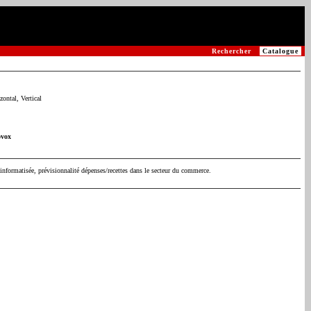
Rechercher
Catalogue
ontal, Vertical
ovox
informatisée, prévisionnalité dépenses/recettes dans le secteur du commerce.