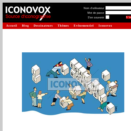
Nom d'utilisateur
Mot de passe
S'en souvenir
Accueil
Blog
Dessinateurs
Thèmes
Evénementiel
Iconovox