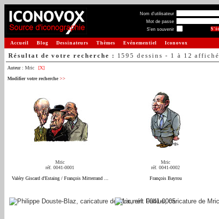
Nom d'utilisateur
Mot de passe
S'en souvenir
Accueil
Blog
Dessinateurs
Thèmes
Evénementiel
Iconovox
Résultat de votre recherche :
1595 dessins - 1 à 12 affich
Auteur :
Mric
[X]
Modifier votre recherche
>>
Mric
Mric
réf. 0041-0001
réf. 0041-0002
Valéry Giscard d'Estaing / François Mitterrand ...
François Bayrou