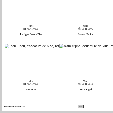
Mric
Mric
réf. 0041-0005
réf. 0041-0006
Philippe Douste-Blaz
Laurent Fabius
Mric
Mric
réf. 0041-0009
réf. 0041-0010
Jean Tibéri
Alain Juppé
Rechercher un dessin
: