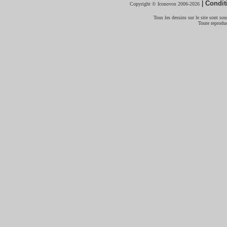
|
Condit
Copyright © Iconovox 2006-2026
Tous les dessins sur le site sont sous
Toute reproduc