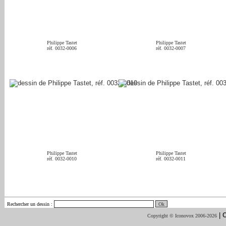
Philippe Tastet
Philippe Tastet
réf. 0032-0006
réf. 0032-0007
Philippe Tastet
Philippe Tastet
réf. 0032-0010
réf. 0032-0011
Rechercher un dessin
:
|
C
Copyright © Iconovox 2006-2026