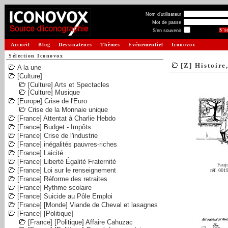
Nom d'utilisateur
Mot de passe
S'en souvenir
Accueil
Blog
Dessinateurs
Thèmes
Evénementiel
Iconovox
Sélection Iconovox
[Z] Histoire
A la une
[Culture]
[Culture] Arts et Spectacles
[Culture] Musique
[Europe] Crise de l'Euro
Crise de la Monnaie unique
[France] Attentat à Charlie Hebdo
[France] Budget - Impôts
[France] Crise de l'industrie
[France] inégalités pauvres-riches
[France] Laicité
[France] Liberté Égalité Fraternité
Fauj
[France] Loi sur le renseignement
réf. 001
[France] Réforme des retraites
[France] Rythme scolaire
[France] Suicide au Pôle Emploi
[France] [Monde] Viande de Cheval et lasagnes
[France] [Politique]
[France] [Politique] Affaire Cahuzac