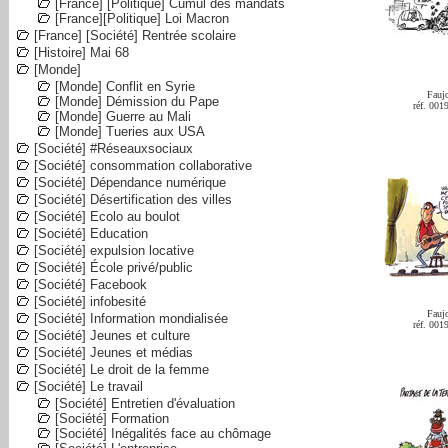
[France] [Politique] Cumul des mandats
[France][Politique] Loi Macron
[France] [Société] Rentrée scolaire
[Histoire] Mai 68
[Monde]
[Monde] Conflit en Syrie
Fauj
[Monde] Démission du Pape
réf. 001
[Monde] Guerre au Mali
[Monde] Tueries aux USA
[Société] #Réseauxsociaux
[Société] consommation collaborative
[Société] Dépendance numérique
[Société] Désertification des villes
[Société] Ecolo au boulot
[Société] Education
[Société] expulsion locative
[Société] École privé/public
[Société] Facebook
[Société] infobesité
Fauj
[Société] Information mondialisée
réf. 001
[Société] Jeunes et culture
[Société] Jeunes et médias
[Société] Le droit de la femme
[Société] Le travail
[Société] Entretien d'évaluation
[Société] Formation
[Société] Inégalités face au chômage