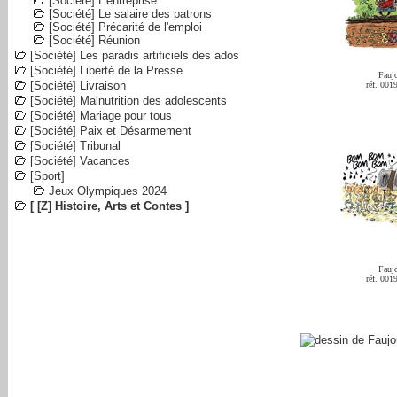
[Société] L'entreprise
[Société] Le salaire des patrons
[Société] Précarité de l'emploi
[Société] Réunion
[Société] Les paradis artificiels des ados
[Société] Liberté de la Presse
Fauj
[Société] Livraison
réf. 001
[Société] Malnutrition des adolescents
[Société] Mariage pour tous
[Société] Paix et Désarmement
[Société] Tribunal
[Société] Vacances
[Sport]
Jeux Olympiques 2024
[ [Z] Histoire, Arts et Contes ]
Fauj
réf. 001