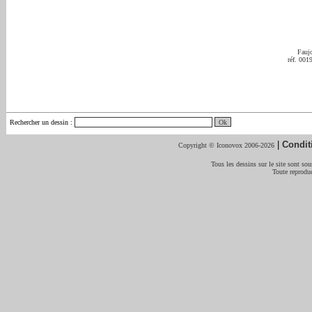
Fauj
réf. 001
Rechercher un dessin
:
|
Condit
Copyright © Iconovox 2006-2026
Tous les dessins sur le site sont sous
Toute reproduc