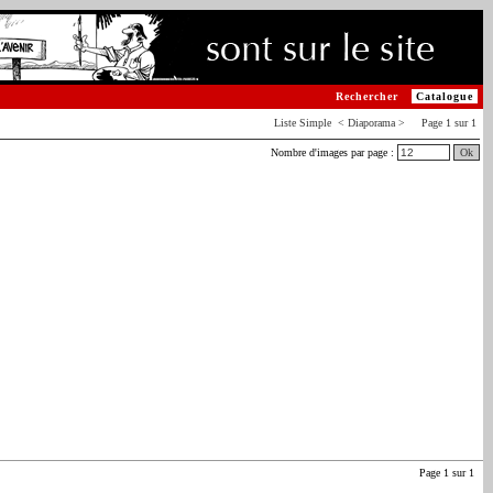
Rechercher
Catalogue
Liste
Simple
< Diaporama > Page 1 sur 1
Nombre d'images par page :
Ok
Page 1 sur 1