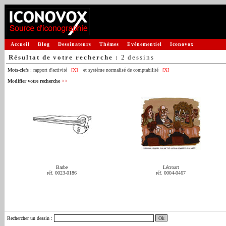
Accueil
Blog
Dessinateurs
Thèmes
Evénementiel
Iconovox
Résultat de votre recherche :
2 dessins
Mots-clefs :
rapport d'activité
[X]
et
système normalisé de comptabilité
[X]
Modifier votre recherche
>>
Barbe
Lécroart
réf. 0023-0186
réf. 0004-0467
Rechercher un dessin
: