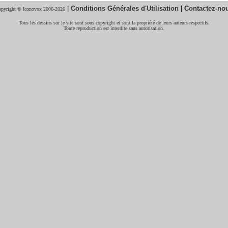
|
Conditions Générales d'Utilisation
|
Contactez-no
pyright © Iconovox 2006-2026
Tous les dessins sur le site sont sous copyright et sont la propriété de leurs auteurs respectifs.
Toute reproduction est interdite sans autorisation.