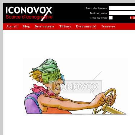
Nom d'utilisateur
Mot de passe
S'en souvenir
Accueil
Blog
Dessinateurs
Thèmes
Evénementiel
Iconovox